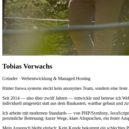
Tobias
Vorwachs
Gründer · Webentwicklung & Managed Hosting
Hinter fuewa.systems steckt kein anonymes Team, sondern eine feste
Seit 2014 — also über zwölf Jahren — entwickle und betreue ich Webs
individuell umgesetzt statt aus dem Baukasten, wartbar gebaut und zuv
Ich arbeite mit modernen Standards — von PHP/Symfony, JavaScript un
persönliche Betreuung: kurze Wege, klare Absprachen, ein fester Ans
Mein Anspruch bleibt einfach: Kein Kunde bekommt ein schlechtes P