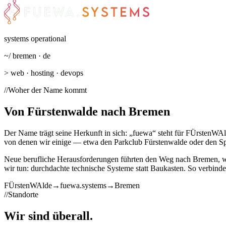
systems operational
~/
bremen · de
>
web · hosting · devops
//
Woher der Name kommt
Von Fürstenwalde nach Bremen
Der Name trägt seine Herkunft in sich: „fuewa“ steht für FÜrstenWAld
von denen wir einige — etwa den Parkclub Fürstenwalde oder den Sp
Neue berufliche Herausforderungen führten den Weg nach Bremen, wo 
wir tun: durchdachte technische Systeme statt Baukasten. So verbind
FÜ
rsten
WA
lde
→
fuewa
.systems
→
Bremen
//
Standorte
Wir sind
überall.