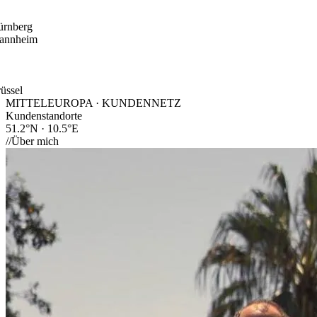
ürnberg
annheim
üssel
MITTELEUROPA · KUNDENNETZ
Kundenstandorte
51.2°N · 10.5°E
//
Über mich