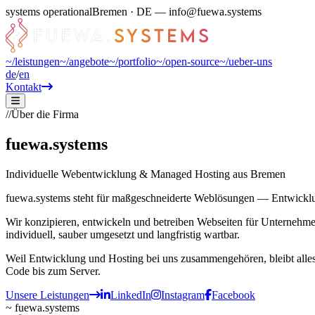
systems operational
Bremen · DE — info@fuewa.systems
~/
leistungen
~/
angebote
~/
portfolio
~/
open-source
~/
ueber-uns
de
/
en
Kontakt
//
Über die Firma
fuewa
.systems
Individuelle Webentwicklung & Managed Hosting aus Bremen
fuewa.systems steht für maßgeschneiderte Weblösungen — Entwicklu
Wir konzipieren, entwickeln und betreiben Webseiten für Unternehme
individuell, sauber umgesetzt und langfristig wartbar.
Weil Entwicklung und Hosting bei uns zusammengehören, bleibt alles in
Code bis zum Server.
Unsere Leistungen
LinkedIn
Instagram
Facebook
~ fuewa.systems