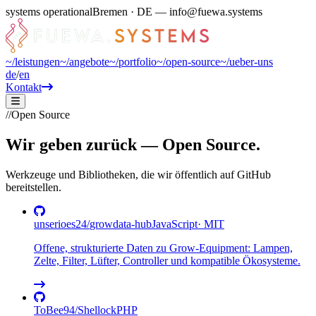
systems operational
Bremen · DE — info@fuewa.systems
~/
leistungen
~/
angebote
~/
portfolio
~/
open-source
~/
ueber-uns
de
/
en
Kontakt
//
Open Source
Wir geben zurück —
Open Source.
Werkzeuge und Bibliotheken, die wir öffentlich auf GitHub
bereitstellen.
unserioes24
/
growdata-hub
JavaScript
·
MIT
Offene, strukturierte Daten zu Grow-Equipment: Lampen,
Zelte, Filter, Lüfter, Controller und kompatible Ökosysteme.
ToBee94
/
Shellock
PHP