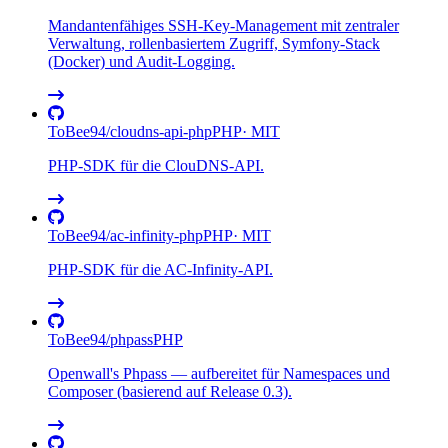
Mandantenfähiges SSH-Key-Management mit zentraler
Verwaltung, rollenbasiertem Zugriff, Symfony-Stack
(Docker) und Audit-Logging.
ToBee94
/
cloudns-api-php
PHP
·
MIT
PHP-SDK für die ClouDNS-API.
ToBee94
/
ac-infinity-php
PHP
·
MIT
PHP-SDK für die AC-Infinity-API.
ToBee94
/
phpass
PHP
Openwall's Phpass — aufbereitet für Namespaces und
Composer (basierend auf Release 0.3).