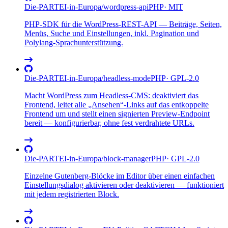
Die-PARTEI-in-Europa
/
wordpress-api
PHP
·
MIT
PHP-SDK für die WordPress-REST-API — Beiträge, Seiten,
Menüs, Suche und Einstellungen, inkl. Pagination und
Polylang-Sprachunterstützung.
Die-PARTEI-in-Europa
/
headless-mode
PHP
·
GPL-2.0
Macht WordPress zum Headless-CMS: deaktiviert das
Frontend, leitet alle „Ansehen“-Links auf das entkoppelte
Frontend um und stellt einen signierten Preview-Endpoint
bereit — konfigurierbar, ohne fest verdrahtete URLs.
Die-PARTEI-in-Europa
/
block-manager
PHP
·
GPL-2.0
Einzelne Gutenberg-Blöcke im Editor über einen einfachen
Einstellungsdialog aktivieren oder deaktivieren — funktioniert
mit jedem registrierten Block.