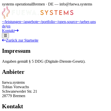
systems operational
Bremen · DE — info@fuewa.systems
~/
leistungen
~/
angebote
~/
portfolio
~/
open-source
~/
ueber-uns
de
/
en
Kontakt
Zurück zur Startseite
Impressum
Angaben gemäß § 5 DDG (Digitale-Dienste-Gesetz).
Anbieter
fuewa.systems
Tobias Vorwachs
Schwaneweder Str. 21
28779
Bremen
Kontakt