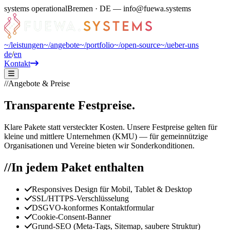
systems operational
Bremen · DE — info@fuewa.systems
~/
leistungen
~/
angebote
~/
portfolio
~/
open-source
~/
ueber-uns
de
/
en
Kontakt
//
Angebote & Preise
Transparente
Festpreise.
Klare Pakete statt versteckter Kosten. Unsere Festpreise gelten für
kleine und mittlere Unternehmen (KMU) — für gemeinnützige
Organisationen und Vereine bieten wir Sonderkonditionen.
//
In jedem Paket enthalten
Responsives Design für Mobil, Tablet & Desktop
SSL/HTTPS-Verschlüsselung
DSGVO-konformes Kontaktformular
Cookie-Consent-Banner
Grund-SEO (Meta-Tags, Sitemap, saubere Struktur)